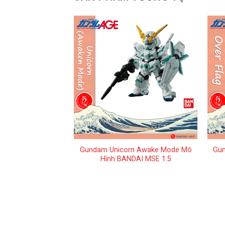
+
+
i Mô Hình BANDAI
Gundam Unicorn Awake Mode Mô
Gun
iboke 3
Hình BANDAI MSE 1.5