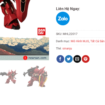
Liên Hệ Ngay:
SKU:
MHL22017
Danh mục:
Mô Hình MJG
,
Tất Cả Sả
Thẻ:
sinanju