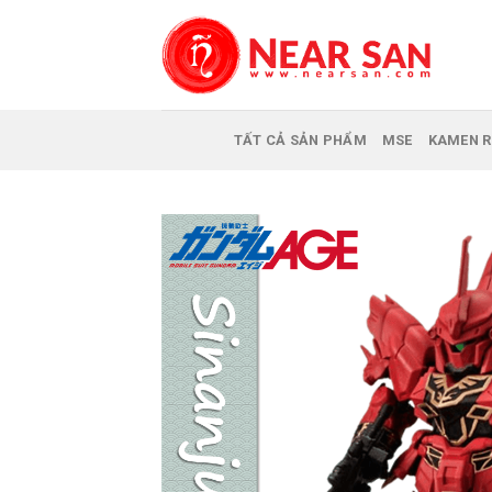
Skip
to
content
TẤT CẢ SẢN PHẨM
MSE
KAMEN R