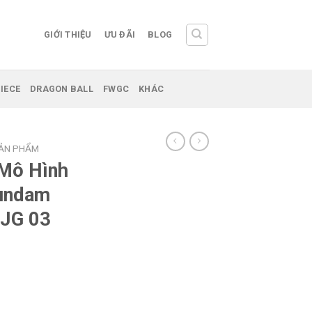
GIỚI THIỆU
ƯU ĐÃI
BLOG
IECE
DRAGON BALL
FWGC
KHÁC
SẢN PHẨM
 Mô Hình
Gundam
MJG 03