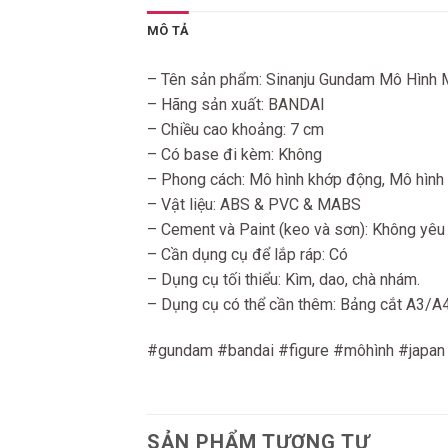
MÔ TẢ
– Tên sản phẩm: Sinanju Gundam Mô Hình 
– Hãng sản xuất: BANDAI
– Chiều cao khoảng: 7 cm
– Có base đi kèm: Không
– Phong cách: Mô hình khớp động, Mô hình 
– Vật liệu: ABS & PVC & MABS
– Cement và Paint (keo và sơn): Không yêu
– Cần dụng cụ để lắp ráp: Có
– Dụng cụ tối thiểu: Kìm, dao, chà nhám.
– Dụng cụ có thể cần thêm: Bảng cắt A3/A4. B
#gundam #bandai #figure #môhình #japan
SẢN PHẨM TƯƠNG TỰ