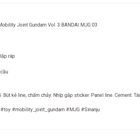
Mobility Joint Gundam Vol. 3 BANDAI MJG 03
lắp ráp
 cầu
út kẻ line, chấm chảy. Nhíp gắp sticker. Panel line. Cement. Tách
 #toy #mobility_joint_gundam #MJG #Sinanju