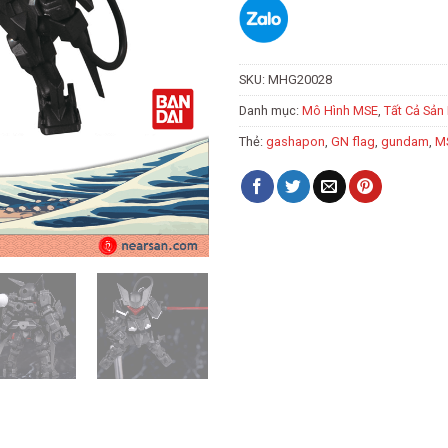
SKU:
MHG20028
Danh mục:
Mô Hình MSE
,
Tất Cả Sản
Thẻ:
gashapon
,
GN flag
,
gundam
,
M