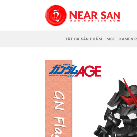
Skip
to
content
TẤT CẢ SẢN PHẨM
MSE
KAMEN R