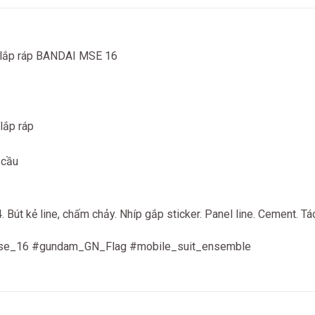
 lắp ráp BANDAI MSE 16
lắp ráp
 cầu
út kẻ line, chấm chảy. Nhíp gắp sticker. Panel line. Cement. Tách
e_16 #gundam_GN_Flag #mobile_suit_ensemble