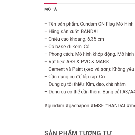
MÔ TẢ
– Tên sản phẩm: Gundam GN Flag Mô Hình
– Hãng sản xuất: BANDAI
– Chiều cao khoảng: 6.35 cm
– Có base đi kèm: Có
– Phong cách: Mô hình khớp động, Mô hình 
– Vật liệu: ABS & PVC & MABS
– Cement và Paint (keo và sơn): Không yêu
– Cần dụng cụ để lắp ráp: Có
– Dụng cụ tối thiểu: Kìm, dao, chà nhám.
– Dụng cụ có thể cần thêm: Bảng cắt A3/A4. B
#gundam #gashapon #MSE #BANDAI #ms
SẢN PHẨM TƯƠNG TỰ