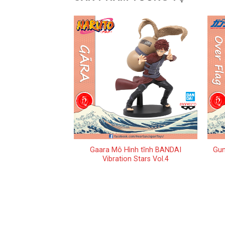
+
+
i Mô Hình BANDAI
Gaara Mô Hình tĩnh BANDAI
Gun
iboke 3
Vibration Stars Vol.4