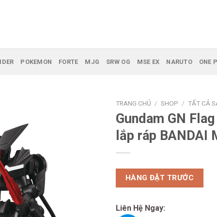
IDER
POKEMON
FORTE
MJG
SRW OG
MSE EX
NARUTO
ONE P
TRANG CHỦ
/
SHOP
/
TẤT CẢ 
Gundam GN Flag
lắp ráp BANDAI
HÀNG ĐẶT TRƯỚC
Liên Hệ Ngay: