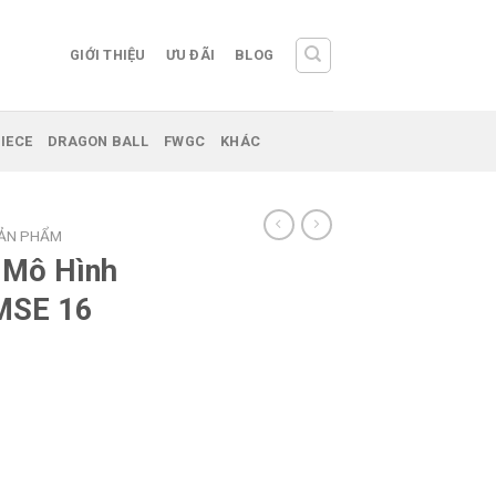
GIỚI THIỆU
ƯU ĐÃI
BLOG
IECE
DRAGON BALL
FWGC
KHÁC
SẢN PHẨM
 Mô Hình
 MSE 16