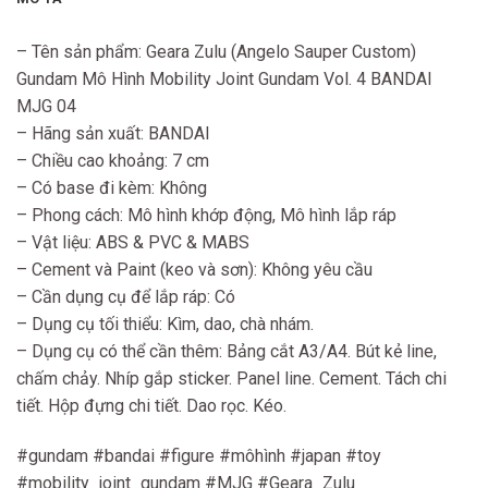
– Tên sản phẩm: Geara Zulu (Angelo Sauper Custom)
Gundam Mô Hình Mobility Joint Gundam Vol. 4 BANDAI
MJG 04
– Hãng sản xuất: BANDAI
– Chiều cao khoảng: 7 cm
– Có base đi kèm: Không
– Phong cách: Mô hình khớp động, Mô hình lắp ráp
– Vật liệu: ABS & PVC & MABS
– Cement và Paint (keo và sơn): Không yêu cầu
– Cần dụng cụ để lắp ráp: Có
– Dụng cụ tối thiểu: Kìm, dao, chà nhám.
– Dụng cụ có thể cần thêm: Bảng cắt A3/A4. Bút kẻ line,
chấm chảy. Nhíp gắp sticker. Panel line. Cement. Tách chi
tiết. Hộp đựng chi tiết. Dao rọc. Kéo.
#gundam #bandai #figure #môhình #japan #toy
#mobility_joint_gundam #MJG #Geara_Zulu