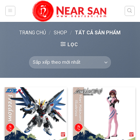
Skip
to
content
TRANG CHỦ
/
SHOP
/
TẤT CẢ SẢN PHẨM
LỌC