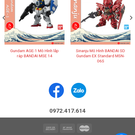
Gundam AGE-1 Mô Hình lắp
Sinanju Mô Hình BANDAI SD
ráp BANDAI MSE 14
Gundam EX Standard MSN-
06S
0972.417.614