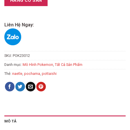
HÀNG CÓ SẴN
Liên Hệ Ngay:
SKU:
POK23012
Danh mục:
Mô Hình Pokemon
,
Tất Cả Sản Phẩm
Thẻ:
naetle
,
pochama
,
pottaishi
MÔ TẢ