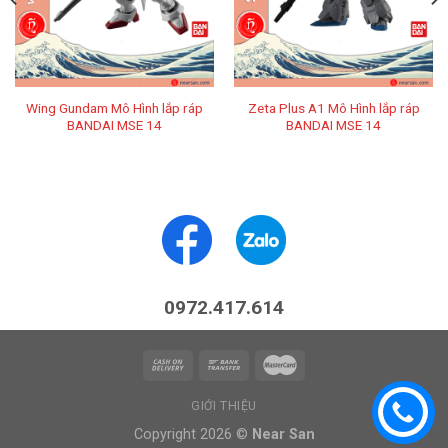
Wing Gundam Mô Hình lắp ráp
Zeta Plus A1 Mô Hình lắp ráp
BANDAI MSE 14
BANDAI MSE 14
0972.417.614
GIỚI THIỆU
Copyright 2026 ©
Near San