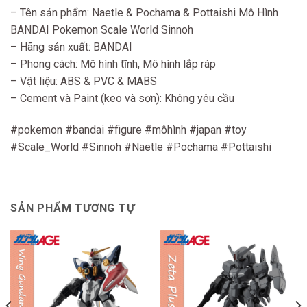
– Tên sản phẩm: Naetle & Pochama & Pottaishi Mô Hình
BANDAI Pokemon Scale World Sinnoh
– Hãng sản xuất: BANDAI
– Phong cách: Mô hình tĩnh, Mô hình lắp ráp
– Vật liệu: ABS & PVC & MABS
– Cement và Paint (keo và sơn): Không yêu cầu
#pokemon #bandai #figure #môhình #japan #toy
#Scale_World #Sinnoh #Naetle #Pochama #Pottaishi
SẢN PHẨM TƯƠNG TỰ