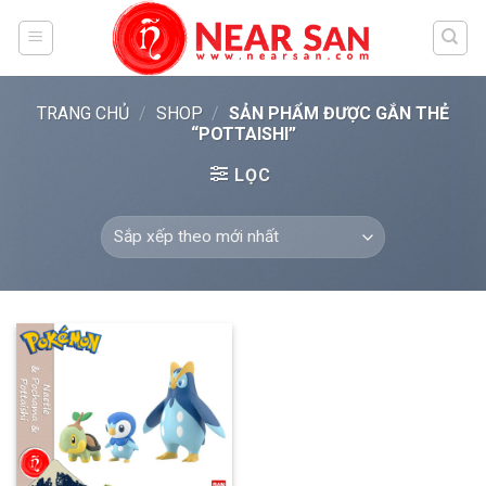
Skip
to
content
TRANG CHỦ
/
SHOP
/
SẢN PHẨM ĐƯỢC GẮN THẺ
“POTTAISHI”
LỌC