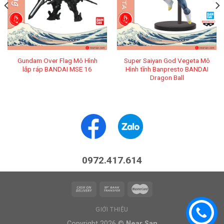
Gundam Over Flag Mô Hình
Super Saiyan God Vegeta Mô
lắp ráp BANDAI MSE 16
Hình tĩnh Banpresto BANDAI
Dragon Ball
0972.417.614
GIỚI THIỆU
Copyright 2026 ©
Near San