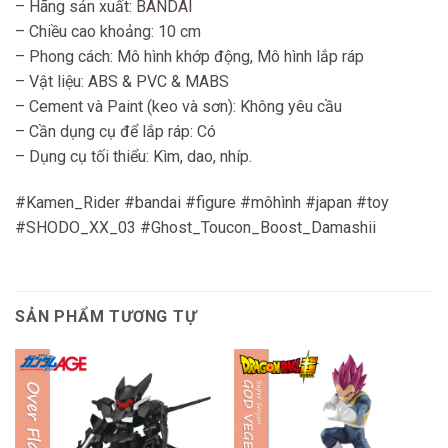
– Hãng sản xuất: BANDAI
– Chiều cao khoảng: 10 cm
– Phong cách: Mô hình khớp động, Mô hình lắp ráp
– Vật liệu: ABS & PVC & MABS
– Cement và Paint (keo và sơn): Không yêu cầu
– Cần dụng cụ để lắp ráp: Có
– Dụng cụ tối thiểu: Kìm, dao, nhíp.
#Kamen_Rider #bandai #figure #môhình #japan #toy
#SHODO_XX_03 #Ghost_Toucon_Boost_Damashii
SẢN PHẨM TƯƠNG TỰ