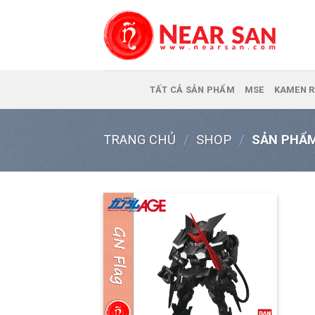
Skip
to
content
TẤT CẢ SẢN PHẨM
MSE
KAMEN R
TRANG CHỦ
/
SHOP
/
SẢN PHẨM