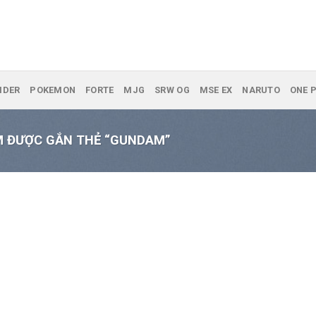
IDER
POKEMON
FORTE
MJG
SRW OG
MSE EX
NARUTO
ONE P
 ĐƯỢC GẮN THẺ “GUNDAM”