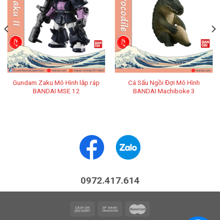
Gundam Zaku Mô Hình lắp ráp
Cá Sấu Ngồi Đợi Mô Hình
BANDAI MSE 12
BANDAI Machiboke 3
0972.417.614