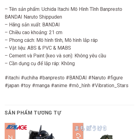
– Tên sản phẩm: Uchida Itachi Mô Hình Tĩnh Banpresto
BANDAI Naruto Shippuden
– Hãng sản xuất: BANDAI
– Chiều cao khoảng: 21 cm
– Phong cách: Mô hình tĩnh, Mô hình lắp ráp
– Vật liệu: ABS & PVC & MABS
– Cement và Paint (keo và sơn): Không yêu cầu
– Cần dụng cụ để lắp ráp: Không
#itachi #uchiha #banpresto #BANDAI #Naruto #figure
#japan #toy #manga #anime #mô_hình #Vibration_Stars
SẢN PHẨM TƯƠNG TỰ