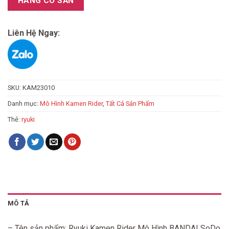
HÀNG CÓ SẴN
Liên Hệ Ngay:
SKU:
KAM23010
Danh mục:
Mô Hình Kamen Rider
,
Tất Cả Sản Phẩm
Thẻ:
ryuki
MÔ TẢ
– Tên sản phẩm: Ryuki Kamen Rider Mô Hình BANDAI SoDo