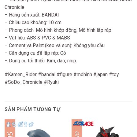
Chronicle
– Hãng sản xuất: BANDAI
– Chiều cao khoảng: 10 cm
– Phong cách: Mô hình khớp động, Mô hình lắp ráp
– Vật liệu: ABS & PVC & MABS
– Cement và Paint (keo và sơn): Không yêu cầu
– Cần dụng cụ để lắp ráp: Có
– Dụng cụ tối thiểu: Kìm, dao, nhíp.
#Kamen_Rider #bandai #figure #môhình #japan #toy
#SoDo_Chronicle #Ryuki
SẢN PHẨM TƯƠNG TỰ