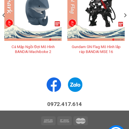
Cá Mập Ngồi Đợi Mô Hình
Gundam GN Flag Mô Hình lắp
BANDAI Machiboke 2
ráp BANDAI MSE 16
0972.417.614