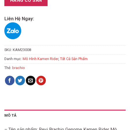
HÀNG CÓ SẴN
Liên Hệ Ngay:
SKU:
KAM23008
Danh mục:
Mô Hình Kamen Rider
,
Tất Cả Sản Phẩm
Thẻ:
brachio
MÔ TẢ
– Tên sản phẩm: Revi Brachio Genome Kamen Rider Mô