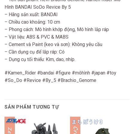
Hình BANDAI SoDo Revice By 5
– Hãng sản xuất: BANDAI
– Chiều cao khoảng: 10 cm
– Phong cách: Mô hình khớp động, Mô hình lắp ráp
– Vật liệu: ABS & PVC & MABS
– Cement và Paint (keo và sơn): Không yêu cầu
– Cần dụng cụ để lắp ráp: Có
– Dụng cụ tối thiểu: Kìm, dao, nhíp.
#Kamen_Rider #bandai #figure #môhình #japan #toy
#So_Do #Revice #By_5 #Brachio_Genome
SẢN PHẨM TƯƠNG TỰ