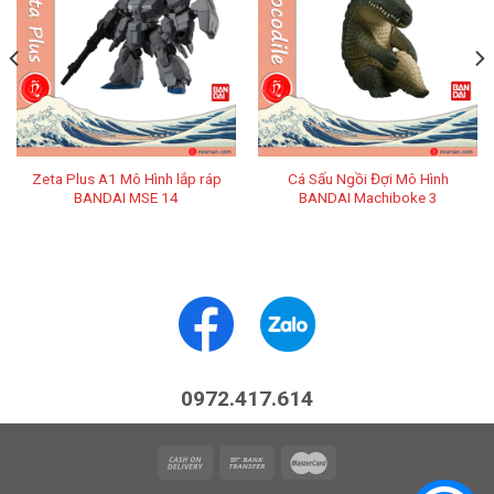
Zeta Plus A1 Mô Hình lắp ráp
Cá Sấu Ngồi Đợi Mô Hình
BANDAI MSE 14
BANDAI Machiboke 3
0972.417.614