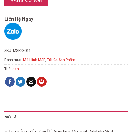
HÀNG CÓ SẴN
Liên Hệ Ngay:
SKU:
MSE23011
Danh mục:
Mô Hình MSE
,
Tất Cả Sản Phẩm
Thẻ:
qant
MÔ TẢ
– Tên sản phẩm: Qan[T] Gundam Mô Hình Mobile Suit