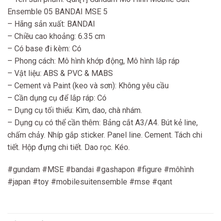
Ensemble 05 BANDAI MSE 5
– Hãng sản xuất: BANDAI
– Chiều cao khoảng: 6.35 cm
– Có base đi kèm: Có
– Phong cách: Mô hình khớp động, Mô hình lắp ráp
– Vật liệu: ABS & PVC & MABS
– Cement và Paint (keo và sơn): Không yêu cầu
– Cần dụng cụ để lắp ráp: Có
– Dụng cụ tối thiểu: Kìm, dao, chà nhám.
– Dụng cụ có thể cần thêm: Bảng cắt A3/A4. Bút kẻ line,
chấm chảy. Nhíp gắp sticker. Panel line. Cement. Tách chi
tiết. Hộp đựng chi tiết. Dao rọc. Kéo.
#gundam #MSE #bandai #gashapon #figure #môhình
#japan #toy #mobilesuitensemble #mse #qant