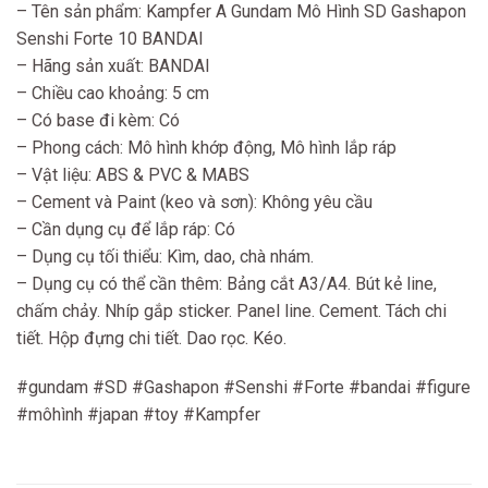
– Tên sản phẩm: Kampfer A Gundam Mô Hình SD Gashapon
Senshi Forte 10 BANDAI
– Hãng sản xuất: BANDAI
– Chiều cao khoảng: 5 cm
– Có base đi kèm: Có
– Phong cách: Mô hình khớp động, Mô hình lắp ráp
– Vật liệu: ABS & PVC & MABS
– Cement và Paint (keo và sơn): Không yêu cầu
– Cần dụng cụ để lắp ráp: Có
– Dụng cụ tối thiểu: Kìm, dao, chà nhám.
– Dụng cụ có thể cần thêm: Bảng cắt A3/A4. Bút kẻ line,
chấm chảy. Nhíp gắp sticker. Panel line. Cement. Tách chi
tiết. Hộp đựng chi tiết. Dao rọc. Kéo.
#gundam #SD #Gashapon #Senshi #Forte #bandai #figure
#môhình #japan #toy #Kampfer