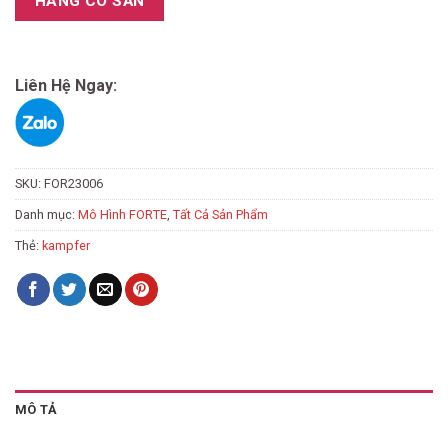
HÀNG CÓ SẴN
Liên Hệ Ngay:
SKU:
FOR23006
Danh mục:
Mô Hình FORTE
,
Tất Cả Sản Phẩm
Thẻ:
kampfer
MÔ TẢ