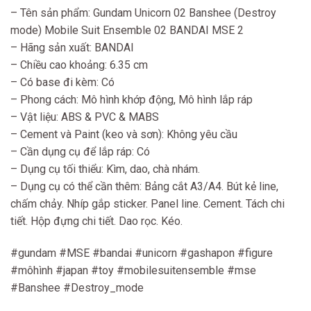
– Tên sản phẩm: Gundam Unicorn 02 Banshee (Destroy
mode) Mobile Suit Ensemble 02 BANDAI MSE 2
– Hãng sản xuất: BANDAI
– Chiều cao khoảng: 6.35 cm
– Có base đi kèm: Có
– Phong cách: Mô hình khớp động, Mô hình lắp ráp
– Vật liệu: ABS & PVC & MABS
– Cement và Paint (keo và sơn): Không yêu cầu
– Cần dụng cụ để lắp ráp: Có
– Dụng cụ tối thiểu: Kìm, dao, chà nhám.
– Dụng cụ có thể cần thêm: Bảng cắt A3/A4. Bút kẻ line,
chấm chảy. Nhíp gắp sticker. Panel line. Cement. Tách chi
tiết. Hộp đựng chi tiết. Dao rọc. Kéo.
#gundam #MSE #bandai #unicorn #gashapon #figure
#môhình #japan #toy #mobilesuitensemble #mse
#Banshee #Destroy_mode