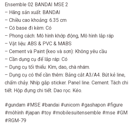
Ensemble 02 BANDAI MSE 2
– Hãng sản xuất: BANDAI
– Chiều cao khoảng: 6.35 cm
– Có base đi kèm: Có
– Phong cách: Mô hình khớp động, Mô hình lắp ráp
– Vật liệu: ABS & PVC & MABS
– Cement và Paint (keo và sơn): Không yêu cầu
– Cần dụng cụ để lắp ráp: Có
– Dụng cụ tối thiểu: Kìm, dao, chà nhám.
– Dụng cụ có thể cần thêm: Bảng cắt A3/A4. Bút kẻ line,
chấm chảy. Nhíp gắp sticker. Panel line. Cement. Tách chi
tiết. Hộp đựng chi tiết. Dao rọc. Kéo.
#gundam #MSE #bandai #unicorn #gashapon #figure
#môhình #japan #toy #mobilesuitensemble #mse #GM
#RGM-79