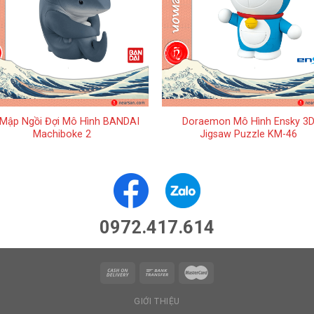
+
Mập Ngồi Đợi Mô Hình BANDAI
Doraemon Mô Hình Ensky 3
Machiboke 2
Jigsaw Puzzle KM-46
0972.417.614
GIỚI THIỆU