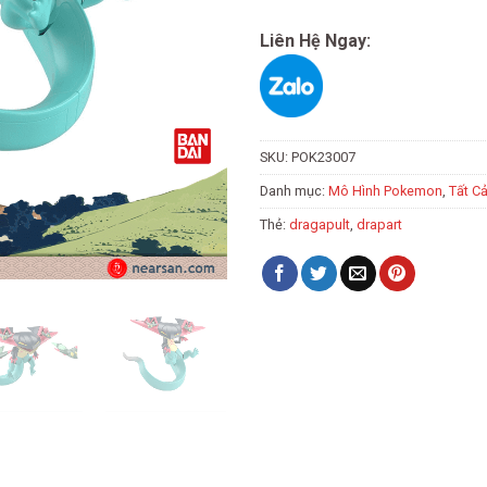
Liên Hệ Ngay:
SKU:
POK23007
Danh mục:
Mô Hình Pokemon
,
Tất C
Thẻ:
dragapult
,
drapart