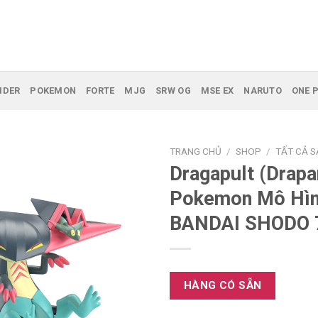
IDER
POKEMON
FORTE
MJG
SRW OG
MSE EX
NARUTO
ONE P
TRANG CHỦ
/
SHOP
/
TẤT CẢ 
Dragapult (Drapa
Pokemon Mô Hì
BANDAI SHODO 
HÀNG CÓ SẴN