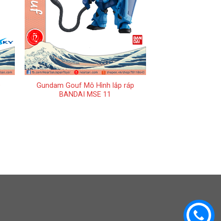
+
D
Gundam Gouf Mô Hình lắp ráp
BANDAI MSE 11