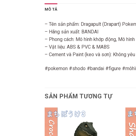
MÔ TẢ
– Tên sản phẩm: Dragapult (Drapart) Po
– Hãng sản xuất: BANDAI
– Phong cách: Mô hình khớp động, Mô hình 
– Vật liệu: ABS & PVC & MABS
– Cement và Paint (keo và sơn): Không yêu
#pokemon #shodo #bandai #figure #môhìn
SẢN PHẨM TƯƠNG TỰ