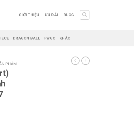
GIỚI THIỆU
ƯU ĐÃI
BLOG
IECE
DRAGON BALL
FWGC
KHÁC
SẢN PHẨM
rt)
nh
7