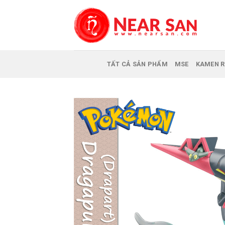
Skip
to
content
TẤT CẢ SẢN PHẨM
MSE
KAMEN R