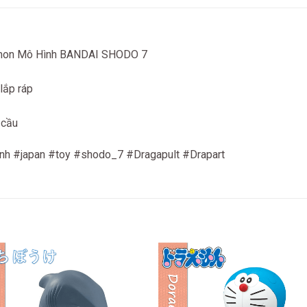
kemon Mô Hình BANDAI SHODO 7
lắp ráp
 cầu
h #japan #toy #shodo_7 #Dragapult #Drapart