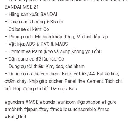
BANDAI MSE 21
– Hãng sản xuất: BANDAI
– Chiều cao khoảng: 6.35 cm
– Có base đi kèm: Có
– Phong cách: Mô hình khớp động, Mô hình lắp ráp
– Vật liệu: ABS & PVC & MABS
– Cement và Paint (keo và sơn): Không yêu cầu
– Cần dụng cụ để lắp ráp: Có
– Dụng cụ tối thiểu: Kìm, dao, chà nhám.
– Dụng cụ có thể cần thêm: Bảng cắt A3/A4. Bút kẻ line,
chấm chảy. Nhíp gắp sticker. Panel line. Cement. Tách chi
tiết. Hộp đựng chi tiết. Dao rọc. Kéo.
#gundam #MSE #bandai #unicorn #gashapon #figure
#môhình #japan #toy #mobilesuitensemble #mse
#Ball_Unit