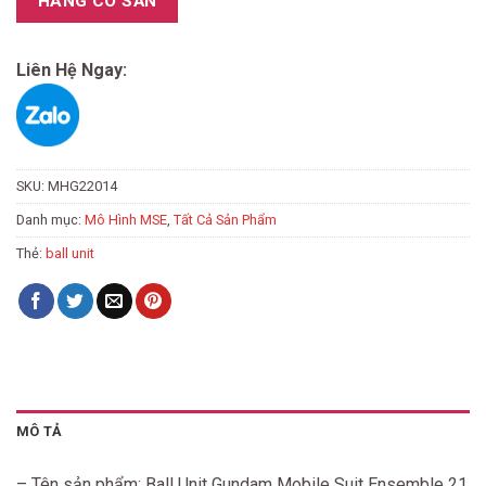
HÀNG CÓ SẴN
Liên Hệ Ngay:
SKU:
MHG22014
Danh mục:
Mô Hình MSE
,
Tất Cả Sản Phẩm
Thẻ:
ball unit
MÔ TẢ
– Tên sản phẩm: Ball Unit Gundam Mobile Suit Ensemble 21