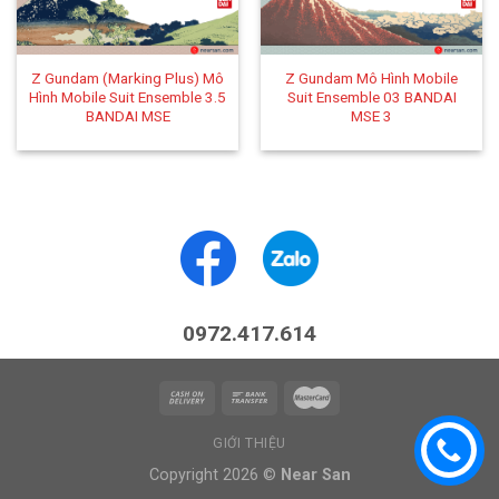
Z Gundam (Marking Plus) Mô
Z Gundam Mô Hình Mobile
Hình Mobile Suit Ensemble 3.5
Suit Ensemble 03 BANDAI
BANDAI MSE
MSE 3
0972.417.614
GIỚI THIỆU
Copyright 2026 ©
Near San