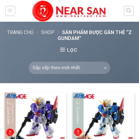
Skip
to
content
TRANG CHỦ
/
SHOP
/
SẢN PHẨM ĐƯỢC GẮN THẺ “Z
GUNDAM”
LỌC