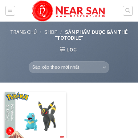
Skip
to
content
TRANG CHỦ
/
SHOP
/
SẢN PHẨM ĐƯỢC GẮN THẺ
“TOTODILE”
LỌC