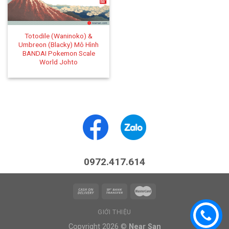
Totodile (Waninoko) &
Umbreon (Blacky) Mô Hình
BANDAI Pokemon Scale
World Johto
0972.417.614
GIỚI THIỆU
Copyright 2026 ©
Near San