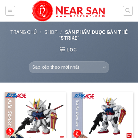
Skip
to
content
TRANG CHỦ
/
SHOP
/
SẢN PHẨM ĐƯỢC GẮN THẺ
“STRIKE”
LỌC