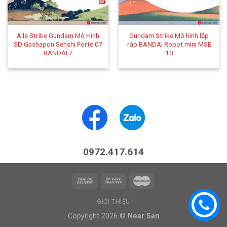
Aile Strike Gundam Mô Hình
Gundam Strike Mô hình lắp
SD Gashapon Senshi Forte 07
ráp BANDAI Robot mini MSE
BANDAI 7
10
0972.417.614
GIỚI THIỆU
Copyright 2026 ©
Near San