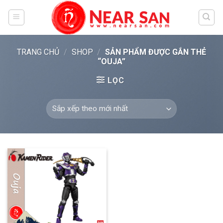
Skip
to
content
TRANG CHỦ
/
SHOP
/
SẢN PHẨM ĐƯỢC GẮN THẺ
“OUJA”
LỌC