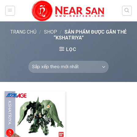
Skip
to
content
TRANG CHỦ
/
SHOP
/
SẢN PHẨM ĐƯỢC GẮN THẺ
“KSHATRIYA”
LỌC