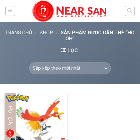
Skip
to
content
TRANG CHỦ
/
SHOP
/
SẢN PHẨM ĐƯỢC GẮN THẺ “HO
OH”
LỌC