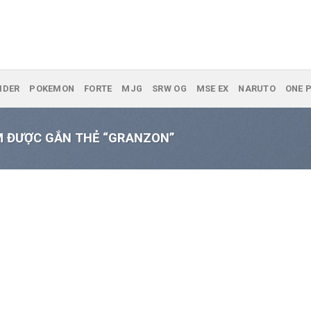
IDER
POKEMON
FORTE
MJG
SRW OG
MSE EX
NARUTO
ONE P
 ĐƯỢC GẮN THẺ “GRANZON”