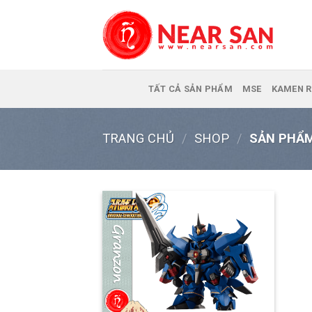
Skip
to
content
TẤT CẢ SẢN PHẨM
MSE
KAMEN R
TRANG CHỦ
/
SHOP
/
SẢN PHẨM