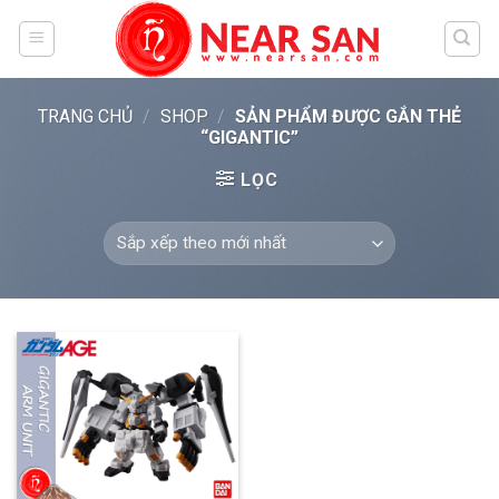
Skip
to
content
TRANG CHỦ
/
SHOP
/
SẢN PHẨM ĐƯỢC GẮN THẺ
“GIGANTIC”
LỌC