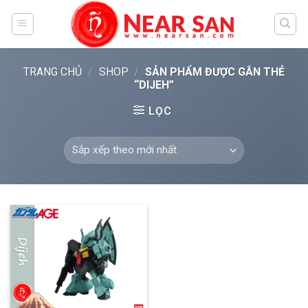
Skip
to
content
TRANG CHỦ
/
SHOP
/
SẢN PHẨM ĐƯỢC GẮN THẺ
“DIJEH”
LỌC