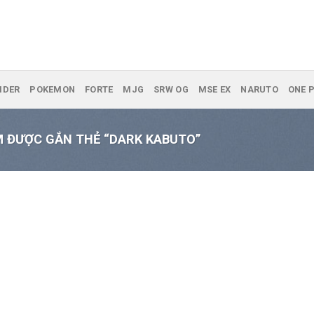
IDER
POKEMON
FORTE
MJG
SRW OG
MSE EX
NARUTO
ONE P
 ĐƯỢC GẮN THẺ “DARK KABUTO”