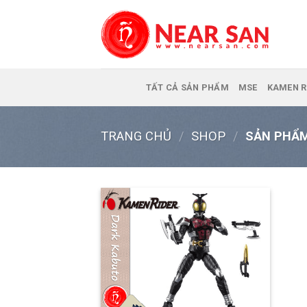
Skip
to
content
TẤT CẢ SẢN PHẨM
MSE
KAMEN R
TRANG CHỦ
/
SHOP
/
SẢN PHẨM