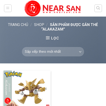
Skip
to
content
TRANG CHỦ
/
SHOP
/
SẢN PHẨM ĐƯỢC GẮN THẺ
“ALAKAZAM”
LỌC