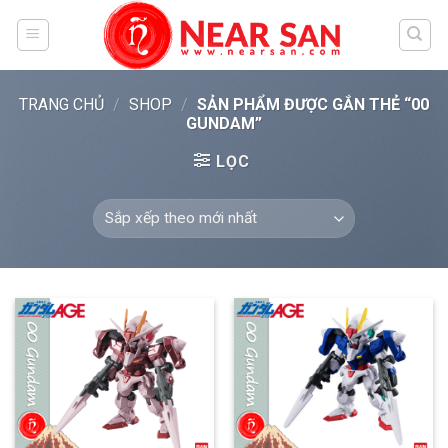
Skip
to
content
TRANG CHỦ
/
SHOP
/
SẢN PHẨM ĐƯỢC GẮN THẺ “00
GUNDAM”
LỌC