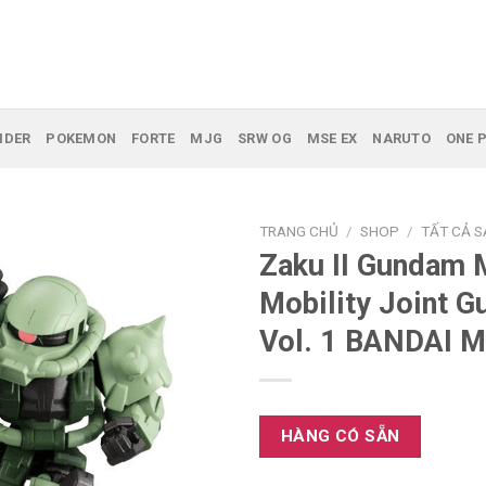
IDER
POKEMON
FORTE
MJG
SRW OG
MSE EX
NARUTO
ONE P
TRANG CHỦ
/
SHOP
/
TẤT CẢ 
Zaku II Gundam 
Mobility Joint 
Vol. 1 BANDAI 
HÀNG CÓ SẴN