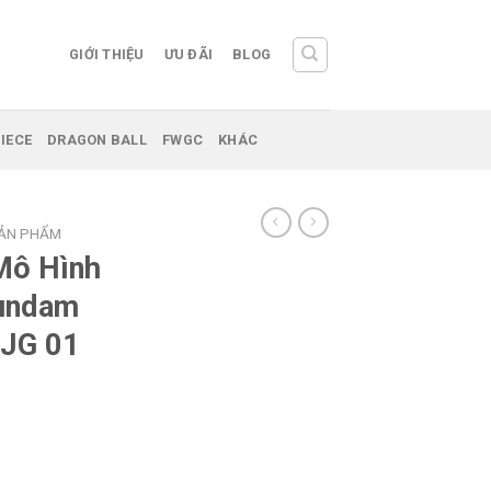
GIỚI THIỆU
ƯU ĐÃI
BLOG
IECE
DRAGON BALL
FWGC
KHÁC
SẢN PHẨM
Mô Hình
Gundam
MJG 01