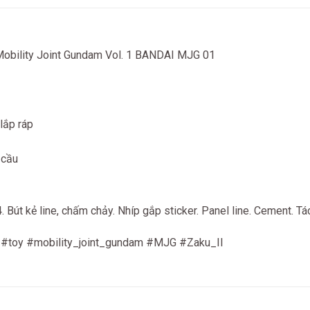
Mobility Joint Gundam Vol. 1 BANDAI MJG 01
lắp ráp
 cầu
út kẻ line, chấm chảy. Nhíp gắp sticker. Panel line. Cement. Tách
 #toy #mobility_joint_gundam #MJG #Zaku_II