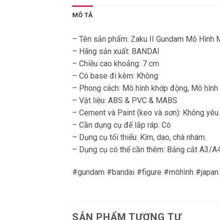
MÔ TẢ
– Tên sản phẩm: Zaku II Gundam Mô Hình 
– Hãng sản xuất: BANDAI
– Chiều cao khoảng: 7 cm
– Có base đi kèm: Không
– Phong cách: Mô hình khớp động, Mô hình 
– Vật liệu: ABS & PVC & MABS
– Cement và Paint (keo và sơn): Không yêu
– Cần dụng cụ để lắp ráp: Có
– Dụng cụ tối thiểu: Kìm, dao, chà nhám.
– Dụng cụ có thể cần thêm: Bảng cắt A3/A4. B
#gundam #bandai #figure #môhình #japan
SẢN PHẨM TƯƠNG TỰ