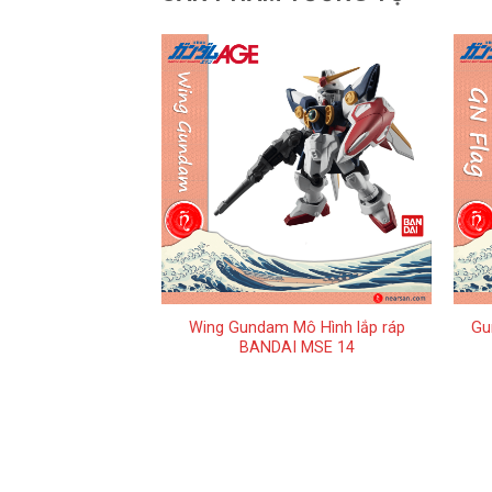
+
+
i Mô Hình BANDAI
Wing Gundam Mô Hình lắp ráp
Gu
iboke 3
BANDAI MSE 14