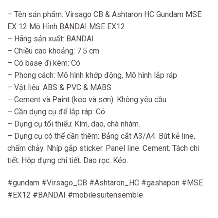
– Tên sản phẩm: Virsago CB & Ashtaron HC Gundam MSE
EX 12 Mô Hình BANDAI MSE EX12
– Hãng sản xuất: BANDAI
– Chiều cao khoảng: 7.5 cm
– Có base đi kèm: Có
– Phong cách: Mô hình khớp động, Mô hình lắp ráp
– Vật liệu: ABS & PVC & MABS
– Cement và Paint (keo và sơn): Không yêu cầu
– Cần dụng cụ để lắp ráp: Có
– Dụng cụ tối thiểu: Kìm, dao, chà nhám.
– Dụng cụ có thể cần thêm: Bảng cắt A3/A4. Bút kẻ line,
chấm chảy. Nhíp gắp sticker. Panel line. Cement. Tách chi
tiết. Hộp đựng chi tiết. Dao rọc. Kéo.
#gundam #Virsago_CB #Ashtaron_HC #gashapon #MSE
#EX12 #BANDAI #mobilesuitensemble