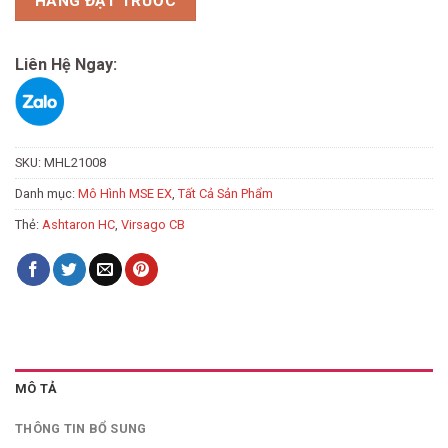
HÀNG ĐẶT TRƯỚC
Liên Hệ Ngay:
SKU:
MHL21008
Danh mục:
Mô Hình MSE EX
,
Tất Cả Sản Phẩm
Thẻ:
Ashtaron HC
,
Virsago CB
MÔ TẢ
THÔNG TIN BỔ SUNG