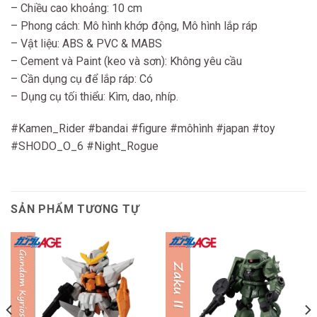
– Chiều cao khoảng: 10 cm
– Phong cách: Mô hình khớp động, Mô hình lắp ráp
– Vật liệu: ABS & PVC & MABS
– Cement và Paint (keo và sơn): Không yêu cầu
– Cần dụng cụ để lắp ráp: Có
– Dụng cụ tối thiểu: Kìm, dao, nhíp.
#Kamen_Rider #bandai #figure #môhình #japan #toy
#SHODO_O_6 #Night_Rogue
SẢN PHẨM TƯƠNG TỰ