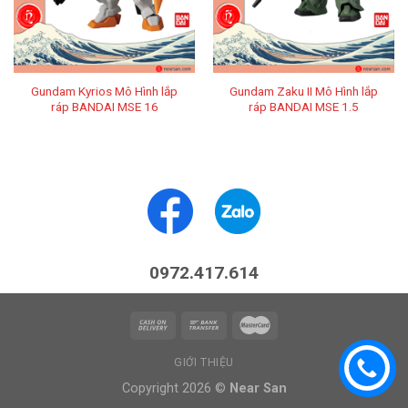
Gundam Kyrios Mô Hình lắp
Gundam Zaku II Mô Hình lắp
ráp BANDAI MSE 16
ráp BANDAI MSE 1.5
0972.417.614
GIỚI THIỆU
Copyright 2026 ©
Near San