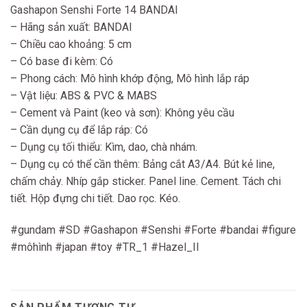
Gashapon Senshi Forte 14 BANDAI
– Hãng sản xuất: BANDAI
– Chiều cao khoảng: 5 cm
– Có base đi kèm: Có
– Phong cách: Mô hình khớp động, Mô hình lắp ráp
– Vật liệu: ABS & PVC & MABS
– Cement và Paint (keo và sơn): Không yêu cầu
– Cần dụng cụ để lắp ráp: Có
– Dụng cụ tối thiểu: Kìm, dao, chà nhám.
– Dụng cụ có thể cần thêm: Bảng cắt A3/A4. Bút kẻ line,
chấm chảy. Nhíp gắp sticker. Panel line. Cement. Tách chi
tiết. Hộp đựng chi tiết. Dao rọc. Kéo.
#gundam #SD #Gashapon #Senshi #Forte #bandai #figure
#môhình #japan #toy #TR_1 #Hazel_II