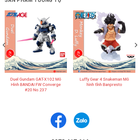
SẢN PHẨM TƯƠNG TỰ
Duel Gundam GAT-X102 Mô
Luffy Gear 4 Snakeman Mô
Hình BANDAI FW Converge
hình tĩnh Banpresto
#20 No.237