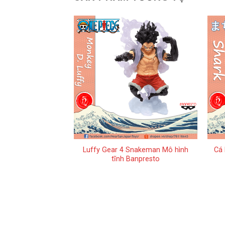
+
+
Mô Hình lắp ráp
Luffy Gear 4 Snakeman Mô hình
Cá 
 MSE 14
tĩnh Banpresto