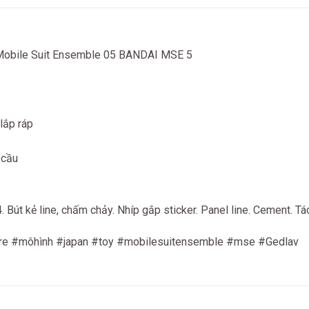
Mobile Suit Ensemble 05 BANDAI MSE 5
lắp ráp
 cầu
út kẻ line, chấm chảy. Nhíp gắp sticker. Panel line. Cement. Tách
e #môhình #japan #toy #mobilesuitensemble #mse #Gedlav