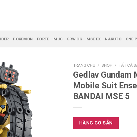
IDER
POKEMON
FORTE
MJG
SRW OG
MSE EX
NARUTO
ONE P
TRANG CHỦ
/
SHOP
/
TẤT CẢ 
Gedlav Gundam 
Mobile Suit Ens
BANDAI MSE 5
HÀNG CÓ SẴN