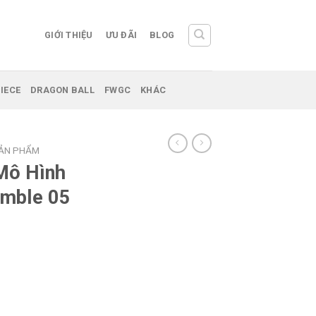
GIỚI THIỆU
ƯU ĐÃI
BLOG
IECE
DRAGON BALL
FWGC
KHÁC
SẢN PHẨM
Mô Hình
emble 05