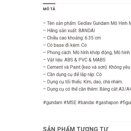
MÔ TẢ
– Tên sản phẩm: Gedlav Gundam Mô Hình 
– Hãng sản xuất: BANDAI
– Chiều cao khoảng: 6.35 cm
– Có base đi kèm: Có
– Phong cách: Mô hình khớp động, Mô hình 
– Vật liệu: ABS & PVC & MABS
– Cement và Paint (keo và sơn): Không yêu
– Cần dụng cụ để lắp ráp: Có
– Dụng cụ tối thiểu: Kìm, dao, chà nhám.
– Dụng cụ có thể cần thêm: Bảng cắt A3/A4. B
#gundam #MSE #bandai #gashapon #figur
SẢN PHẨM TƯƠNG TỰ