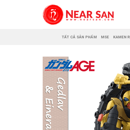
Skip
to
content
TẤT CẢ SẢN PHẨM
MSE
KAMEN R