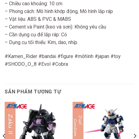
– Chiều cao khoảng: 10 cm
– Phong cách: Mô hình khớp động, Mô hình lắp ráp
– Vật liệu: ABS & PVC & MABS
– Cement và Paint (keo và sơn): Không yêu cầu
– Cần dụng cụ để lắp ráp: Có
– Dụng cụ tối thiểu: Kìm, dao, nhíp.
#Kamen_Rider #bandai #figure #môhình #japan #toy
#SHODO_O_8 #Evol #Cobra
SẢN PHẨM TƯƠNG TỰ