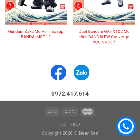
Gundam Zaku Mô Hình lắp ráp
Duel Gundam GAT-X102 Mô
BANDAI MSE 12
Hình BANDAI FW Converge
#20 No.237
0972.417.614
GIỚI THIỆU
Copyright 2026 ©
Near San