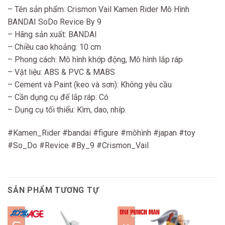
– Tên sản phẩm: Crismon Vail Kamen Rider Mô Hình
BANDAI SoDo Revice By 9
– Hãng sản xuất: BANDAI
– Chiều cao khoảng: 10 cm
– Phong cách: Mô hình khớp động, Mô hình lắp ráp
– Vật liệu: ABS & PVC & MABS
– Cement và Paint (keo và sơn): Không yêu cầu
– Cần dụng cụ để lắp ráp: Có
– Dụng cụ tối thiểu: Kìm, dao, nhíp.
#Kamen_Rider #bandai #figure #môhình #japan #toy
#So_Do #Revice #By_9 #Crismon_Vail
SẢN PHẨM TƯƠNG TỰ