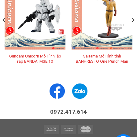
Gundam Unicorn Mô Hình lắp
Saitama Mô Hình tĩnh
ráp BANDAI MSE 10
BANPRESTO One Punch Man
0972.417.614