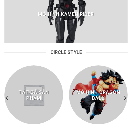
MÔ HÌNH KAMEN RIDER
CIRCLE STYLE
TẤT CẢ SẢN
MÔ HÌNH DRAGON
PHẨM
BALL