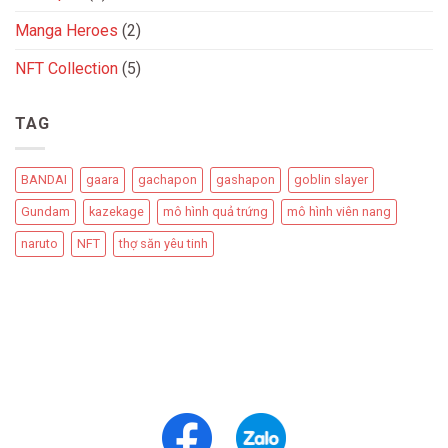
Manga Heroes
(2)
NFT Collection
(5)
TAG
BANDAI
gaara
gachapon
gashapon
goblin slayer
Gundam
kazekage
mô hình quả trứng
mô hình viên nang
naruto
NFT
thợ săn yêu tinh