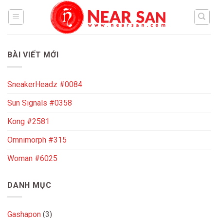
Skip
to
content
BÀI VIẾT MỚI
SneakerHeadz #0084
Sun Signals #0358
Kong #2581
Omnimorph #315
Woman #6025
DANH MỤC
Gashapon
(3)